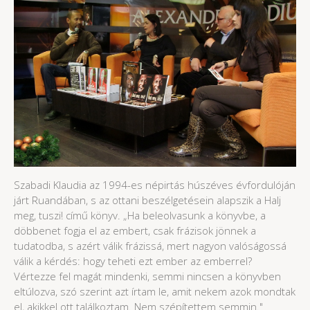
Szabadi Klaudia az 1994-es népirtás húszéves évfordulóján
járt Ruandában, s az ottani beszélgetésein alapszik a Halj
meg, tuszi! című könyv. „Ha beleolvasunk a könyvbe, a
döbbenet fogja el az embert, csak frázisok jönnek a
tudatodba, s azért válik frázissá, mert nagyon valóságossá
válik a kérdés: hogy teheti ezt ember az emberrel?
Vértezze fel magát mindenki, semmi nincsen a könyvben
eltúlozva, szó szerint azt írtam le, amit nekem azok mondtak
el, akikkel ott találkoztam. Nem szépítettem semmin."