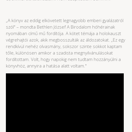
„A könyv az eddig elkövetett legnagyobb emberi gyalázatról
szól" – mondta Bethlen József A Birodalom hóhérainak
nyomában című mű fordítója. A kötet témája a holokauszt
végrehajtói azok, akik megbosszulták az áldozatokat. „Ez egy
rendkívül nehéz olvasmány, sokszor szinte sokkot kaptam
tőle, különösen amikor a szadista megnyilvánulásokat
fordítottam. Volt, hogy napokig nem tudtam hozzányúlni a
könyvhöz, annyira a hatása alatt voltam."