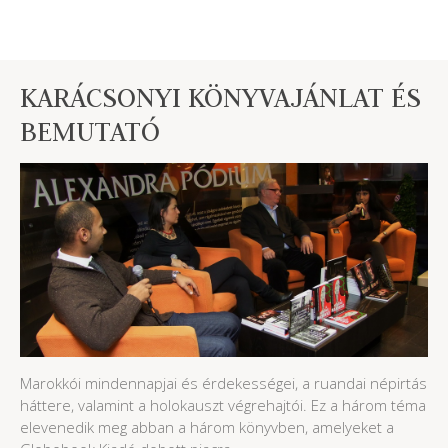
KARÁCSONYI KÖNYVAJÁNLAT ÉS
BEMUTATÓ
Marokkói mindennapjai és érdekességei, a ruandai népirtás
háttere, valamint a holokauszt végrehajtói. Ez a három téma
elevenedik meg abban a három könyvben, amelyeket a