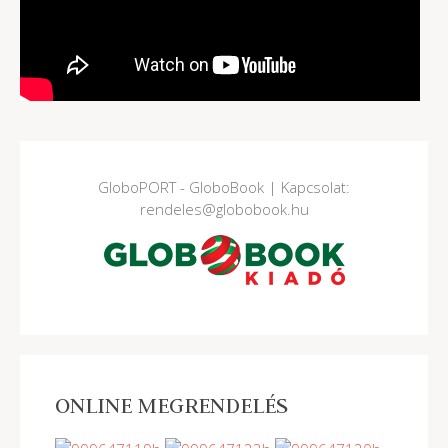
GloboPORT - GloboBook | Kapcsolat:
rendeles@globobook.hu
ONLINE MEGRENDELÉS