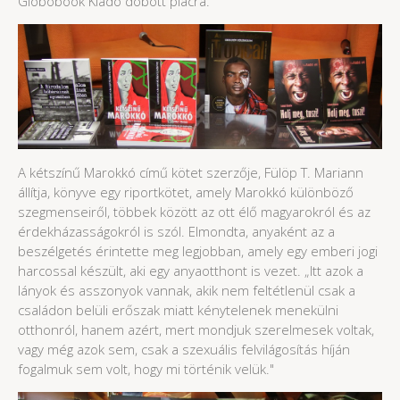
Globobook Kiadó dobott piacra.
A kétszínű Marokkó című kötet szerzője, Fülöp T. Mariann
állítja, könyve egy riportkötet, amely Marokkó különböző
szegmenseiről, többek között az ott élő magyarokról és az
érdekházasságokról is szól. Elmondta, anyaként az a
beszélgetés érintette meg legjobban, amely egy emberi jogi
harcossal készült, aki egy anyaotthont is vezet. „Itt azok a
lányok és asszonyok vannak, akik nem feltétlenül csak a
családon belüli erőszak miatt kénytelenek menekülni
otthonról, hanem azért, mert mondjuk szerelmesek voltak,
vagy még azok sem, csak a szexuális felvilágosítás híján
fogalmuk sem volt, hogy mi történik velük."